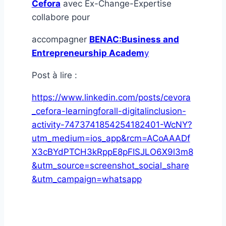
Cefora
avec Ex-Change-Expertise
collabore pour
accompagner
BENAC:Business and
Entrepreneurship Academ
y
Post à lire :
https://www.linkedin.com/posts/cevora
_cefora-learningforall-digitalinclusion-
activity-7473741854254182401-WcNY?
utm_medium=ios_app&rcm=ACoAAADf
X3cBYdPTCH3kRppE8pFISJLO6X9l3m8
&utm_source=screenshot_social_share
&utm_campaign=whatsapp