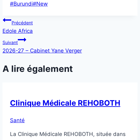
Post
#
Burundi
#
New
Tags:
Navigation
Précédent
Edole Africa
de
Suivant
l’article
2026-27 – Cabinet Yane Verger
A lire également
Clinique Médicale REHOBOTH
Santé
La Clinique Médicale REHOBOTH, située dans